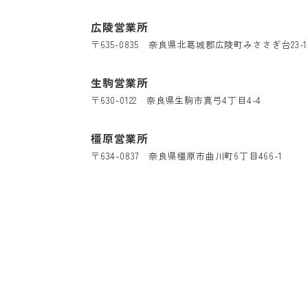
広陵営業所
〒635-0835 奈良県北葛城郡広陵町みささぎ台23-1
生駒営業所
〒630-0122 奈良県生駒市真弓4丁目4-4
橿原営業所
〒634-0837 奈良県橿原市曲川町6丁目466-1