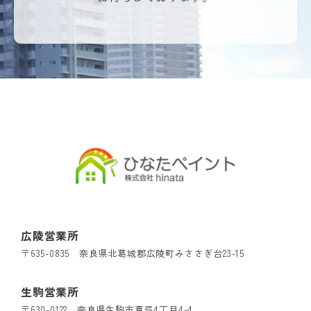
広陵営業所
〒635-0835 奈良県北葛城郡広陵町みささぎ台23-15
生駒営業所
〒630-0122 奈良県生駒市真弓4丁目4-4