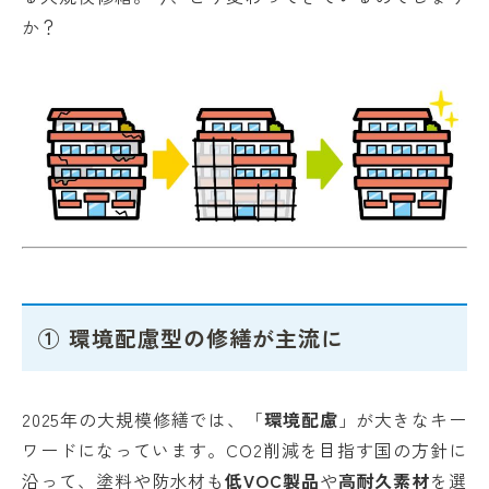
か？
① 環境配慮型の修繕が主流に
2025年の大規模修繕では、「
環境配慮
」が大きなキー
ワードになっています。CO2削減を目指す国の方針に
沿って、塗料や防水材も
低VOC製品
や
高耐久素材
を選