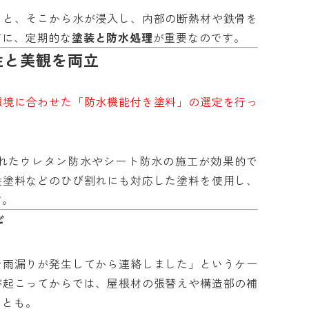
ると、そこから水が浸入し、内部の断熱材や鉄骨を
前に、定期的な
塗装と防水処理
が重要なのです。
性と美観を両立
環境に合わせた「防水機能付き塗料」の選定を行っ
れたウレタン防水やシート防水の施工が効果的で
性塗料などのひび割れにも対応した塗料を使用し、
す。
ギ
で雨漏りが発生してから連絡しました」というケー
が起こってからでは、屋根材の張替えや構造部の補
ことも。