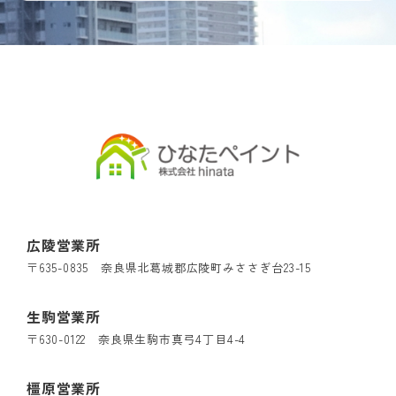
広陵営業所
〒635-0835 奈良県北葛城郡広陵町みささぎ台23-15
生駒営業所
〒630-0122 奈良県生駒市真弓4丁目4-4
橿原営業所